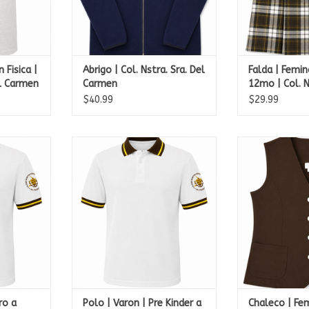
 Fisica |
Abrigo | Col. Nstra. Sra. Del
Falda | Femi
el Carmen
Carmen
12mo | Col. N
Carmen
$40.99
$29.99
 11mo | Col.
Polo | Varon | Pre Kinder a 11mo
Chaleco | Femi
Carmen
| Col. Nstra. Sra. Del Carmen
| Col. Nstra. 
RT
ADD TO CART
ADD T
ro a
Polo | Varon | Pre Kinder a
Chaleco | Fe