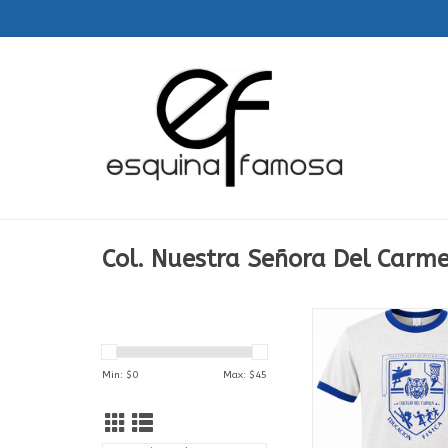
Col. Nuestra Señora Del Carm
T-Shirt | Educacion Fi
Nstra. Sra. Del 
ADD TO CA
Min: $
0
Max: $
45