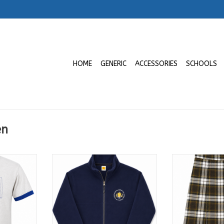
HOME
GENERIC
ACCESSORIES
SCHOOLS
en
sica | Col.
Abrigo | Col. Nstra. Sra. Del
Falda | Femina
Carmen
Carmen
Col. Nstra. S
RT
ADD TO CART
ADD T