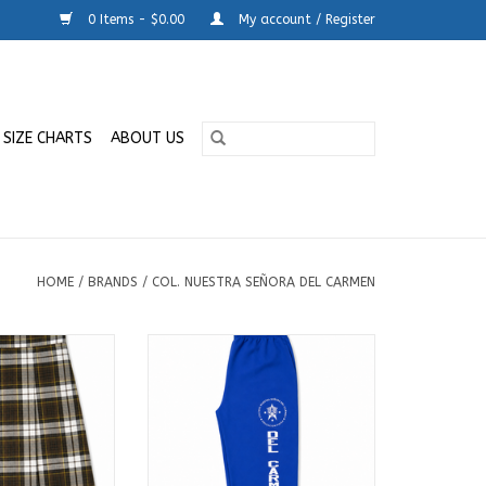
0 Items - $0.00
My account / Register
SIZE CHARTS
ABOUT US
HOME
/
BRANDS
/
COL. NUESTRA SEÑORA DEL CARMEN
s | 7mo a 12mo |
Pantalon | Educacion Fisica | Col.
ra. Del Carmen
Nstra. Sra. Del Carmen
O CART
ADD TO CART