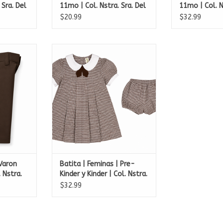
 Sra. Del
11mo | Col. Nstra. Sra. Del
11mo | Col. N
Carmen
Carmen
$20.99
$32.99
ron |Pre-
Batita | Feminas | Pre-Kinder y
. Sra. Del
Kinder | Col. Nstra. Sra. Del
Carmen
RT
ADD TO CART
Varon
Batita | Feminas | Pre-
 Nstra.
Kinder y Kinder | Col. Nstra.
Sra. Del Carmen
$32.99