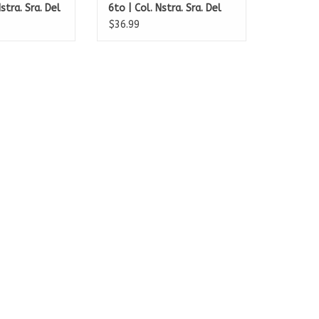
stra. Sra. Del
6to | Col. Nstra. Sra. Del
Carmen
$36.99