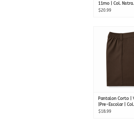
11mo | Col. Nstra.
Carmen
$20.99
Pantalon Corto | Va
Escolar | Col. Nstra
Carmen
ADD TO CA
Pantalon Corto | 
|Pre-Escolar | Col.
Sra. Del Carmen
$18.99