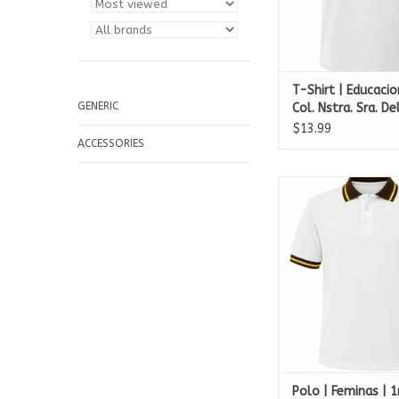
T-Shirt | Educacion
GENERIC
Col. Nstra. Sra. D
$13.99
ACCESSORIES
Polo | Feminas | 1ro a
Nstra. Sra. Del 
ADD TO CA
Polo | Feminas | 1