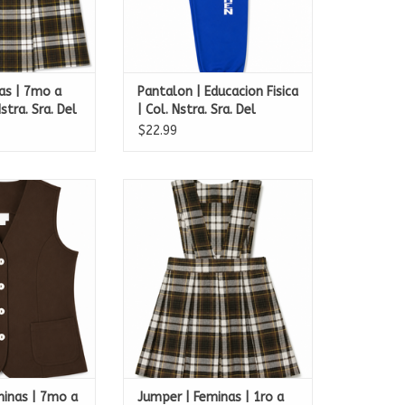
nas | 7mo a
Pantalon | Educacion Fisica
stra. Sra. Del
| Col. Nstra. Sra. Del
Carmen
$22.99
nas | 7mo a 11mo
Jumper | Feminas | 1ro a 6to |
Sra. Del Carmen
Col. Nstra. Sra. Del Carmen
O CART
ADD TO CART
minas | 7mo a
Jumper | Feminas | 1ro a